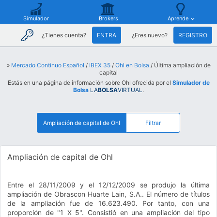
Simulador
Brokers
Aprende
¿Tienes cuenta?
ENTRA
¿Eres nuevo?
REGISTRO
»
Mercado Continuo Español
/
IBEX 35
/
Ohl en Bolsa
/ Última ampliación de
capital
Estás en una página de información sobre Ohl ofrecida por el
Simulador de
Bolsa
LA
BOLSA
VIRTUAL
.
Ampliación de capital de Ohl
Filtrar
Ampliación de capital de Ohl
Entre el 28/11/2009 y el 12/12/2009 se produjo la última
ampliación de Obrascon Huarte Lain, S.A.. El número de títulos
de la ampliación fue de 16.623.490. Por tanto, con una
proporción de "1 X 5". Consistió en una ampliación del tipo