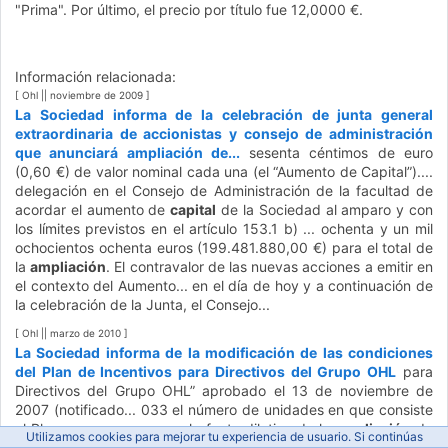
"Prima". Por último, el precio por título fue 12,0000 €.
Información relacionada:
[ Ohl || noviembre de 2009 ]
La Sociedad informa de la celebración de junta general
extraordinaria de accionistas y consejo de administración
que anunciará ampliación de...
sesenta céntimos de euro
(0,60 €) de valor nominal cada una (el “Aumento de Capital”)....
delegación en el Consejo de Administración de la facultad de
acordar el aumento de
capital
de la Sociedad al amparo y con
los límites previstos en el artículo 153.1 b) ... ochenta y un mil
ochocientos ochenta euros (199.481.880,00 €) para el total de
la
ampliación
. El contravalor de las nuevas acciones a emitir en
el contexto del Aumento... en el día de hoy y a continuación de
la celebración de la Junta, el Consejo...
[ Ohl || marzo de 2010 ]
La Sociedad informa de la modificación de las condiciones
del Plan de Incentivos para Directivos del Grupo OHL
para
Directivos del Grupo OHL” aprobado el 13 de noviembre de
2007 (notificado... 033 el número de unidades en que consiste
el Plan, para compensar el efecto dilutivo de la
ampliación
de
Utilizamos cookies para mejorar tu experiencia de usuario. Si continúas
capital
llevada a cabo en el ejercicio 2009, dejándolo fijado en