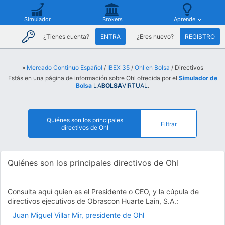
Simulador
Brokers
Aprende
¿Tienes cuenta?
ENTRA
¿Eres nuevo?
REGISTRO
»
Mercado Continuo Español
/
IBEX 35
/
Ohl en Bolsa
/ Directivos
Estás en una página de información sobre Ohl ofrecida por el
Simulador de
Bolsa
LA
BOLSA
VIRTUAL
.
Quiénes son los principales
Filtrar
directivos de Ohl
Quiénes son los principales directivos de Ohl
Consulta aquí quien es el Presidente o CEO, y la cúpula de
directivos ejecutivos de Obrascon Huarte Lain, S.A.:
Juan Miguel Villar Mir, presidente de Ohl